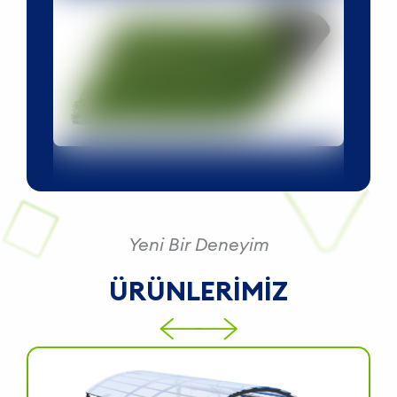
İ
İ
İ
H
H
Yeni Bir Deneyim
T
ÜRÜNLERİMİZ
S