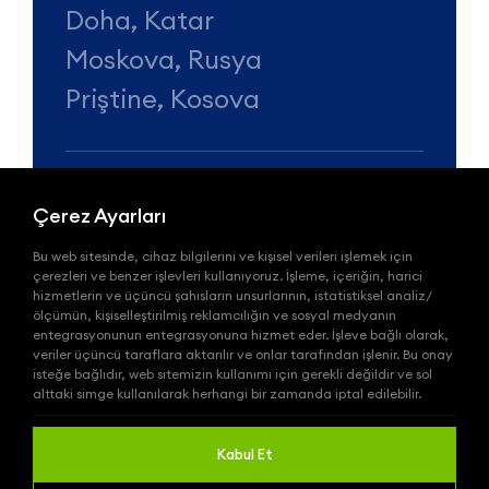
Doha, Katar
Moskova, Rusya
Priştine, Kosova
Çerez Ayarları
Telefon
Bu web sitesinde, cihaz bilgilerini ve kişisel verileri işlemek için
+90 (212) 678 13 13
çerezleri ve benzer işlevleri kullanıyoruz. İşleme, içeriğin, harici
hizmetlerin ve üçüncü şahısların unsurlarının, istatistiksel analiz/
ölçümün, kişiselleştirilmiş reklamcılığın ve sosyal medyanın
e-Posta
entegrasyonunun entegrasyonuna hizmet eder. İşleve bağlı olarak,
veriler üçüncü taraflara aktarılır ve onlar tarafından işlenir. Bu onay
info@wepadbol.com.tr
isteğe bağlıdır, web sitemizin kullanımı için gerekli değildir ve sol
alttaki simge kullanılarak herhangi bir zamanda iptal edilebilir.
WePadbol,
Integral Group
’un bir
Kabul Et
markasıdır