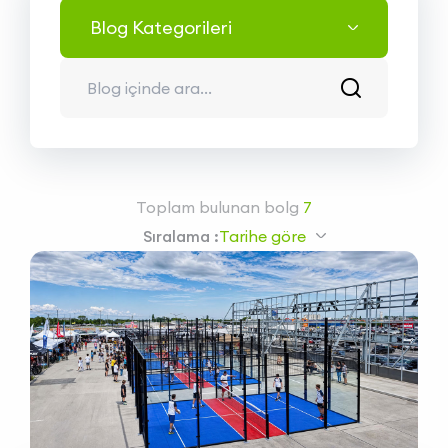
Anasayfa
/
Haberler
Toplam bulunan bolg
7
Sıralama :