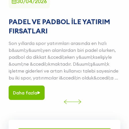
30/04/2026
 VE ÇATISIZ PADBOL
PADEL VE PADBOL ILE YATIR
PADB
İNŞASI
FIRSATLARI
KOR
bolun dinamizmini raket sporlarının
Son yıllarda spor yatırımları arasında en hızl
&Ouml;zel
sosyal yapısıyla birleştiren,
b&uuml;y&uuml;yen alanlardan biri padel olu
Fırsatla
da en hızlı b&uuml;y&uuml;yen hibrit
padbol da dikkat &ccedil;eken y&uuml;kselişi
yapılarl
biridir. Oyuna olan ilgi arttık&ccedil;a
&ouml;ne &ccedil;ıkmaktadır. D&uuml;ş&uuml
hızla b&
r, spor kul&uuml;pleri, belediyeler ve otel
işletme giderleri ve artan kullanıcı talebi say
kortları
ri; iklim koşullarına, b&uuml;t&ccedil;eye
bu iki spor, yatırımcılar i&ccedil;in olduk&ccedi
sporlar, 
Daha
fazla
Daha
la