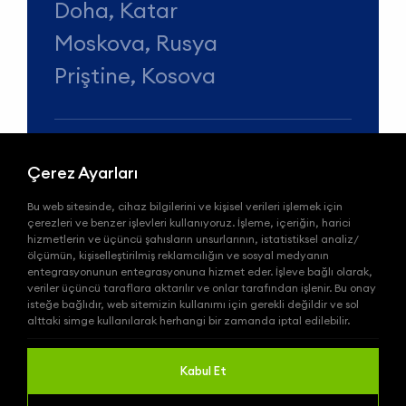
Doha, Katar
Moskova, Rusya
Priştine, Kosova
Çerez Ayarları
Telefon
Bu web sitesinde, cihaz bilgilerini ve kişisel verileri işlemek için
+90 (212) 678 13 13
çerezleri ve benzer işlevleri kullanıyoruz. İşleme, içeriğin, harici
hizmetlerin ve üçüncü şahısların unsurlarının, istatistiksel analiz/
ölçümün, kişiselleştirilmiş reklamcılığın ve sosyal medyanın
e-Posta
entegrasyonunun entegrasyonuna hizmet eder. İşleve bağlı olarak,
veriler üçüncü taraflara aktarılır ve onlar tarafından işlenir. Bu onay
info@wepadbol.com.tr
isteğe bağlıdır, web sitemizin kullanımı için gerekli değildir ve sol
alttaki simge kullanılarak herhangi bir zamanda iptal edilebilir.
WePadbol,
Integral Group
’un bir
Kabul Et
markasıdır
© 2026
www.wepadbol.com.tr
|
Tüm hakları