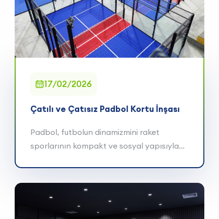
17/02/2026
Çatılı ve Çatısız Padbol Kortu İnşası
Padbol, futbolun dinamizmini raket
sporlarının kompakt ve sosyal yapısıyla
birleştiren, düny...